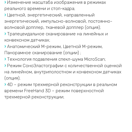
›
Изменение масштаба изображения в режимах
реального времени и стоп-кадра;
›
Цветной, энергетический, направленный
энергетический, импульсно-волновой, постоянно-
волновой допплер, тканевой допплер (опция);
›
Трапецеидальное сканирование на линейных и
конвексном датчиках;
›
Анатомический М-режим, Цветной М-режим,
Панорамное сканирование (опции) ;
›
Технология подавления спекл-шума MicroScan;
›
Режим СоноЭластографии с количественной оценкой
на линейном, внутриполостном и конвексном датчиках
(опция);
›
4D – режим трехмерной реконструкции в реальном
времени FreeHand 3D – режим поверхностной
трехмерной реконструкции;