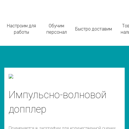
Настроим для
Обучим
Тов
Быстро доставим
работы
персонал
нал
Импульсно-волновой
допплер
Применяется в эхографии для количественной оценки