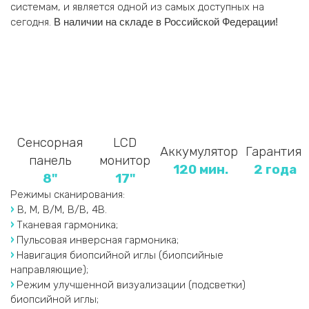
системам, и является одной из самых доступных на
сегодня.
В наличии на складе в Российской Федерации!
Сенсорная
LCD
Аккумулятор
Гарантия
панель
монитор
120 мин.
2 года
8"
17"
Режимы сканирования:
›
В, М, В/М, В/В, 4В.
›
Тканевая гармоника;
›
Пульсовая инверсная гармоника;
›
Навигация биопсийной иглы (биопсийные
направляющие);
›
Режим улучшенной визуализации (подсветки)
биопсийной иглы;