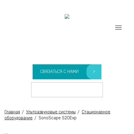
info@sonoscape-medical.ru
Menu
+7 (931) 230-80-00
SONOSCAPE
СВЯЗАТЬСЯ С НАМИ
>
КОНТАКТЫ
>
Главная
Ультразвуковые системы
Стационарное
оборудование
SonoScape S20Exp