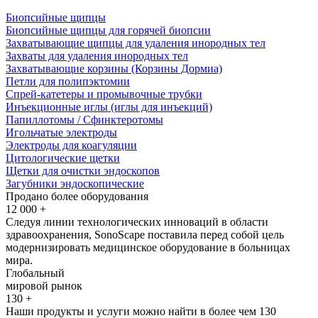
Биопсийные щипцы
Биопсийные щипцы для горячей биопсии
Захватывающие щипцы для удаления инородных тел
Захваты для удаления инородных тел
Захватывающие корзины (Корзины Дормиа)
Петли для полипэктомии
Спрей-катетеры и промывочные трубки
Инъекционные иглы (иглы для инъекций)
Папиллотомы / Сфинктеротомы
Игольчатые электроды
Электроды для коагуляции
Цитологические щетки
Щетки для очистки эндоскопов
Загубники эндоскопические
Продано более оборудования
12 000 +
Следуя линии технологических инноваций в области
здравоохранения, SonoScape поставила перед собой цель
модернизировать медицинское оборудование в больницах
мира.
Глобальный
мировой рынок
130 +
Наши продукты и услуги можно найти в более чем 130