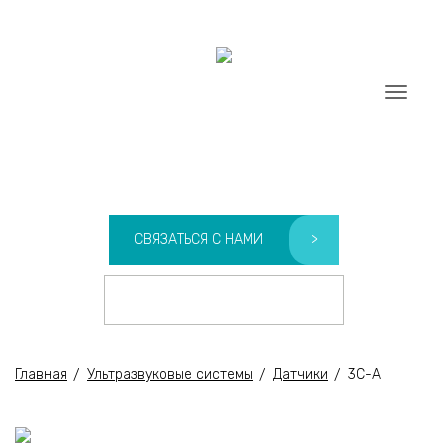
info@sonoscape-medical.ru
Menu
+7 (931) 230-80-00
SONOSCAPE
СВЯЗАТЬСЯ С НАМИ
>
КОНТАКТЫ
>
Главная
Ультразвуковые системы
Датчики
3C-A